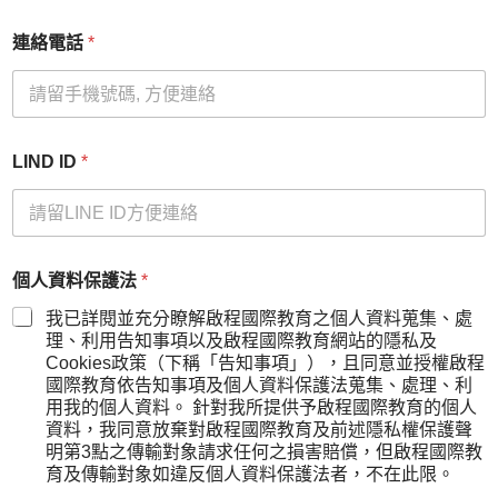
連絡電話
*
LIND ID
*
學
個人資料保護法
*
生
姓
我已詳閱並充分瞭解啟程國際教育之個人資料蒐集、處
名
理、利用告知事項以及啟程國際教育網站的隱私及
遊
Cookies政策（下稱「告知事項」），且同意並授權啟程
學
國際教育依告知事項及個人資料保護法蒐集、處理、利
國
用我的個人資料。 針對我所提供予啟程國際教育的個人
家
資料，我同意放棄對啟程國際教育及前述隱私權保護聲
個
明第3點之傳輸對象請求任何之損害賠償，但啟程國際教
人
育及傳輸對象如違反個人資料保護法者，不在此限。
資
料