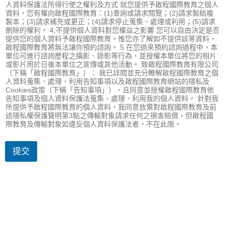
人資料保護法所得行使之權利及方式 就您提供予啟程國際教育之個人
資料，您有權向啟程國際教育：(1)查詢或請求閱覽；(2)請求製給複
製本；(3)請求補充或更正；(4)請求停止蒐集、處理或利用；(5)請求
刪除的權利。 4,不提供個人資料對您權益之影響 您可以自由決定是否
提供您的個人資料予啟程國際教育。惟您亦了解如不提供該等資料，
啟程國際教育將無法讓你預約諮詢。 5.在您過來預約諮詢過程中，本
單位可進行諮詢歷程之攝影、錄影等行為，並授權本單位將您的相片
或影片用於日後本單位之宣傳或其他活動。 致啟程國際教育有限公司
（下稱「啟程國際教育」）： 我已詳閱並充分瞭解啟程國際教育之個
人資料蒐集、處理、利用告知事項以及啟程國際教育網站的隱私及
Cookies政策（下稱「告知事項」），且同意並授權啟程國際教育依
告知事項及個人資料保護法蒐集、處理、利用我的個人資料。 針對我
所提供予啟程國際教育的個人資料，我同意放棄對啟程國際教育及前
述隱私權保護聲明第3點之傳輸對象請求任何之損害賠償，但啟程國
際教育及傳輸對象如違反個人資料保護法者，不在此限。
提交