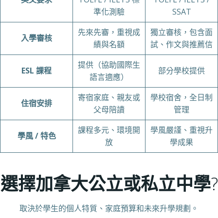
準化測驗
SSAT
先來先審，重視成
獨立審核，包含面
入學審核
績與名額
試、作文與推薦信
提供（協助國際生
ESL
課程
部分學校提供
語言適應）
寄宿家庭、親友或
學校宿舍，全日制
住宿安排
父母陪讀
管理
課程多元、環境開
學風嚴謹、重視升
學風 / 特色
放
學成果
選擇加拿大公立或私立中學
?
取決於學生的個人特質、家庭預算和未來升學規劃。