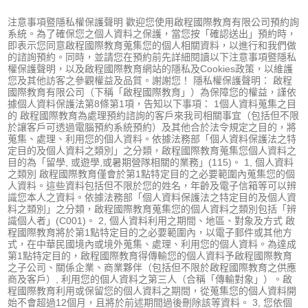
保
注意事項暨隱私權保護聲明 歡迎您使用啟程國際教育有限公司預約詢
護
系統。為了確保您之個人資料之保護，當您按「確認送出」預約時，
法
即表示您同意啟程國際教育蒐集您的個人相關資料，以進行和我們做
的諮詢預約。同時，並請您在預約前先詳細閱讀以下注意事項暨隱私
權保護聲明，以及啟程國際教育網站的隱私及Cookies政策，以維護
您及其他訪客之參觀權益及品質。謝謝您！ 隱私權保護聲明： 啟程
國際教育有限公司（下稱「啟程國際教育」）為保障您的權益，謹依
據個人資料保護法第8條第1項，告知以下事項： 1個人資料蒐集之目
的 啟程國際教育為處理預約諮詢的客戶來我司相關事宜（包括但不限
於讓客戶可透過電腦預約系統預約）及其他合於法令規定之目的，將
蒐集、處理、利用您的個人資料。依據法務部「個人資料保護法之特
定目的及個人資料之類別」之分類，啟程國際教育蒐集您個人資料之
目的為「留學, 或遊學,或暑期營隊相關的業務」(115)。 1, 個人資料
之類別 啟程國際教育僅會於第1點特定目的之必要範圍內蒐集您的個
人資料。這些資料包括但不限於您的姓名，年齡及電子信箱等可以辨
識您本人之資料。依據法務部「個人資料保護法之特定目的及個人資
料之類別」之分類，啟程國際教育蒐集您的個人資料之類別包括「辨
識個人者」(C001)。 2, 個人資料利用之期間、地區、對象及方式 啟
程國際教育將於第1點特定目的之必要範圍內，以電子郵件或其他方
式，在中華民國境內或境外蒐集、處理、利用您的個人資料。為達成
第1點特定目的，啟程國際教育得傳輸您的個人資料予啟程國際教育
之子公司、關係企業、商業夥伴（包括但不限於啟程國際教育之供應
商及客戶）, 利用您的個人資料之第三人（合稱「傳輸對象」）。啟
程國際教育利用或保留您的個人資料之期間，從蒐集您的個人資料開
始不會超過12個月，且將於前述期間過後刪除該等資料。 3, 您依個