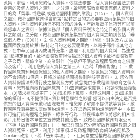
蒐集、處理、利用您的個人資料。依據法務部「個人資料保護法之特
定目的及個人資料之類別」之分類，啟程國際教育蒐集您個人資料之
目的為「留學, 或遊學,或暑期營隊相關的業務」(115)。 1, 個人資料
之類別 啟程國際教育僅會於第1點特定目的之必要範圍內蒐集您的個
人資料。這些資料包括但不限於您的姓名，年齡及電子信箱等可以辨
識您本人之資料。依據法務部「個人資料保護法之特定目的及個人資
料之類別」之分類，啟程國際教育蒐集您的個人資料之類別包括「辨
識個人者」(C001)。 2, 個人資料利用之期間、地區、對象及方式 啟
程國際教育將於第1點特定目的之必要範圍內，以電子郵件或其他方
式，在中華民國境內或境外蒐集、處理、利用您的個人資料。為達成
第1點特定目的，啟程國際教育得傳輸您的個人資料予啟程國際教育
之子公司、關係企業、商業夥伴（包括但不限於啟程國際教育之供應
商及客戶）, 利用您的個人資料之第三人（合稱「傳輸對象」）。啟
程國際教育利用或保留您的個人資料之期間，從蒐集您的個人資料開
始不會超過12個月，且將於前述期間過後刪除該等資料。 3, 您依個
人資料保護法所得行使之權利及方式 就您提供予啟程國際教育之個人
資料，您有權向啟程國際教育：(1)查詢或請求閱覽；(2)請求製給複製
本；(3)請求補充或更正；(4)請求停止蒐集、處理或利用；(5)請求刪
除的權利。 4,不提供個人資料對您權益之影響 您可以自由決定是否提
供您的個人資料予啟程國際教育。惟您亦了解如不提供該等資料，啟
程國際教育將無法讓你預約諮詢。 5.在您過來預約諮詢過程中，本單
位可進行諮詢歷程之攝影、錄影等行為，並授權本單位將您的相片或
影片用於日後本單位之宣傳或其他活動。 致啟程國際教育有限公司
（下稱「啟程國際教育」）： 我已詳閱並充分瞭解啟程國際教育之個
人資料蒐集、處理、利用告知事項以及啟程國際教育網站的隱私及
Cookies政策（下稱「告知事項」），且同意並授權啟程國際教育依