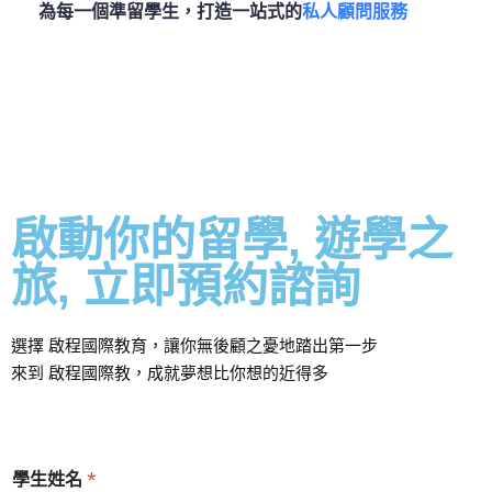
為每一個準留學生，打造一站式的
私人顧問服務
啟動你的留學, 遊學之
旅, 立即預約諮詢
選擇 啟程國際教育，讓你無後顧之憂地踏出第一步
來到
啟程國際教
，成就夢想比你想的近得多
詢
學生姓名
*
問