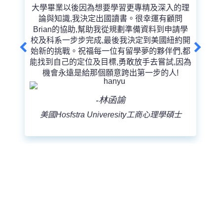
大學畢業以後因為想要學習更專精及深入的理
論與知識,我決定出國讀書。很幸運有顧問
Brian的協助,幫助我從規劃準備資料到申請學
校及科系一步步完成,最後我決定到美國紐約開
始新的挑戰。祝福每一位有留學夢的夥伴們,都
能找到自己的定位及目標,勇敢放手去嘗試,因為
機會永遠是給那個願意跨出第一步的人!
-林函諭
美國Hosfstra Univeresity工商心理學碩士