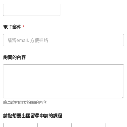
的
內
容
連
絡
電子郵件
*
電
話
L
I
N
D
詢問的內容
簡單說明想要詢問的內容
請點想要出國留學申請的課程