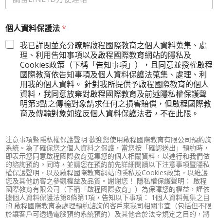
個人資料保護法
*
我已詳閱並充分瞭解啟程國際教育之個人資料蒐集、處
理、利用告知事項以及啟程國際教育網站的隱私及
Cookies政策（下稱「告知事項」），且同意並授權啟程
國際教育依告知事項及個人資料保護法蒐集、處理、利
用我的個人資料。 針對我所提供予啟程國際教育的個人
資料，我同意放棄對啟程國際教育及前述隱私權保護聲
明第3點之傳輸對象請求任何之損害賠償，但啟程國際教
育及傳輸對象如違反個人資料保護法者，不在此限。
注意事項暨隱私權保護聲明 歡迎您使用啟程國際教育有限公司預約詢
系統。為了確保您之個人資料之保護，當您按「確認送出」預約時，
即表示您同意啟程國際教育蒐集您的個人相關資料，以進行和我們做
的諮詢預約。同時，並請您在預約前先詳細閱讀以下注意事項暨隱私
權保護聲明，以及啟程國際教育網站的隱私及Cookies政策，以維護
您及其他訪客之參觀權益及品質。謝謝您！ 隱私權保護聲明： 啟程
國際教育有限公司（下稱「啟程國際教育」）為保障您的權益，謹依
據個人資料保護法第8條第1項，告知以下事項： 1個人資料蒐集之目
的 啟程國際教育為處理預約諮詢的客戶來我司相關事宜（包括但不限
於讓客戶可透過電腦預約系統預約）及其他合於法令規定之目的，將