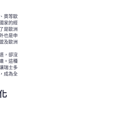
、奧等歐
國家的經
了是歐洲
外也是申
盟及歐洲
道，卻沒
連。這種
讓瑞士多
，成為全
化