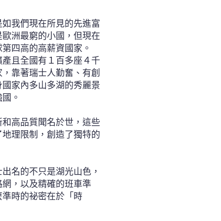
是如我們現在所見的先進富
是歐洲最窮的小國，但現在
球第四高的高薪資國家。
礦產且全國有１百多座４千
家，靠著瑞士人勤奮、有創
身國家內多山多湖的秀麗景
強國。
新和高品質聞名於世，這些
了地理限制，創造了獨特的
士出名的不只是湖光山色，
路網，以及精確的班車準
麼準時的祕密在於「時