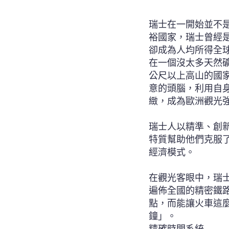
瑞士在一開始並不
裕國家，瑞士曾經
卻成為人均所得全
在一個沒太多天然
公尺以上高山的國
意的頭腦，利用自
緻，成為歐洲觀光
瑞士人以精準、創
特質幫助他們克服
經濟模式。
在觀光客眼中，瑞
遍佈全國的精密鐵
點，而能讓火車這
鐘」。