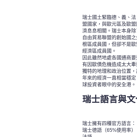
瑞士國土緊臨德、義、法
盟國家，與歐元區及歐盟
濟息息相關。瑞士本身除
自由貿易聯盟的創始國之
根區成員國，但卻不是歐
經濟區成員國。
因此雖然地處各國通商要
有因歐債危機造成太大牽
獨特的地理和政治位置，
年來的經濟一直相當穩定
球投資者眼中的安全港。
瑞士
語言與文
瑞士擁有四種官方語言：
瑞士德語（65%使用率）
法語