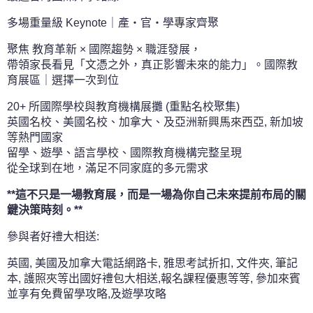
多場重量級 Keynote｜產・官・學專家齊聚
聚焦 教育革新 × 國際趨勢 × 職涯發展，
帶領家長看見「文憑之外，真正影響未來的能力」。國際教
育展區｜選擇一次到位
20+ 所國際學校與教育機構展攤 (重點名校聚集)
英國名校、美國名校、加拿大、及亞洲新興馬來西亞, 新加坡
等熱門國家
留學、遊學、語言學校、國際教育機構完整呈現
從全球到在地，滿足不同家庭的多元需求
**這不只是一場教育展，
而是一場為你自己未來提前布局的關
鍵決策時刻。**
參與者好禮大相送:
英國, 美國及加拿大電話網路卡, 雅思考試折扣, 文件夾, 筆記
本, 護照夾等出國好禮包大相送,報名課程優惠等等, 參加來賓
並享有免費留學攻略,及遊學攻略