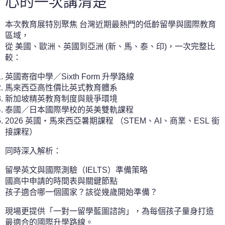
心的一次講清楚
本次教育展特別聚焦 台灣近期最熱門的低齡留學與國際教育
區域，
從 美國、歐洲、英國到亞洲 (新、馬、泰、印)，一次完整比
較：
英國寄宿中學／Sixth Form 升學路線
馬來西亞高性價比英式教育體系
新加坡精英教育制度與競爭環境
泰國／日本國際學校的英美雙軌課程
2026 英國・馬來西亞暑期課程 （STEM、AI、商業、ESL 銜
接課程）
同時深入解析：
留學英文與國際測驗（IELTS）準備策略
國高中申請的時間表與關鍵節點
孩子適合哪一個國家？該從幾歲開始準備？
現場更提供「一對一留學藍圖諮詢」，為每個孩子量身打造
最適合的國際升學路線。