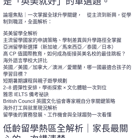
是「英美就好」的單選題。
論壇焦點｜一次掌握全球升學關鍵， 從主流到新興，從學
制到職涯，全面解析：
英美留學全解析
主流留學國家的申請策略、學制差異與升學路徑全掌握
亞洲留學新選擇（新加坡／馬來西亞／泰國／日本）
高 CP 值國際教育，如何成為銜接英美名校的最佳跳板？
海外語言學校大評比
英國／美國／加拿大／澳洲／愛爾蘭，哪一國最適合孩子的
學習目標？
短期暑期課程與親子遊學規劃
2–8 週彈性安排，學術探索 × 文化體驗一次到位
雅思 IELTS 備考祕訣
British Council 英國文化協會專家親自分享關鍵策略
海外打工與就業現況解析
留學後的實務發展、工作機會與全球趨勢一次看懂
低齡留學熱區全解析｜家長最關